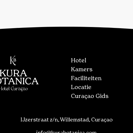
Hotel
Kamers
KURA
Faciliteiten
OTANICA
Locatie
Hotel Curaçao
Curaçao Gids
IJzerstraat z/n, Willemstad, Curaçao
info@kurabotanica.com