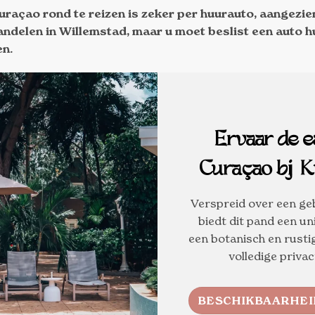
raçao rond te reizen is zeker per huurauto, aangezie
andelen in Willemstad, maar u moet beslist een auto 
en.
Ervaar de e
Curaçao bij K
Verspreid over een ge
biedt dit pand een un
een botanisch en rusti
volledige privac
BESCHIKBAARHEI