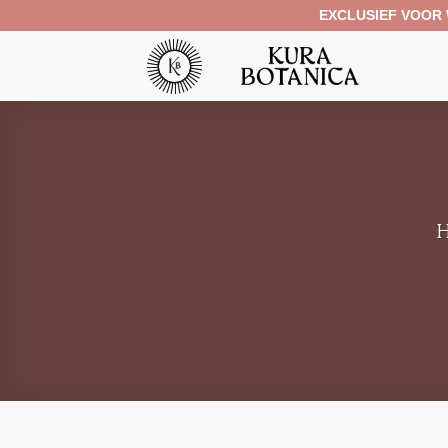
Ga
EXCLUSIEF VOOR
naar
inhoud
H