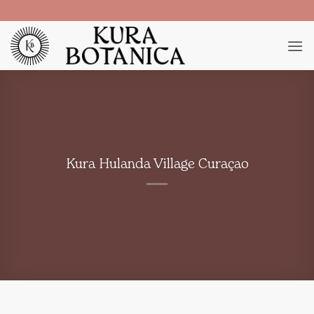
Ga
naar
inhoud
Kura Hulanda Village Curaçao