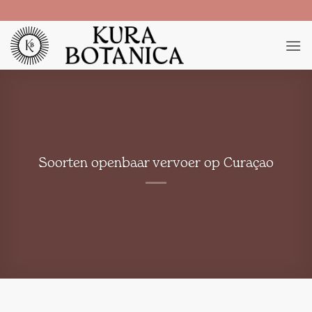
Ga
naar
inhoud
Soorten openbaar vervoer op Curaçao